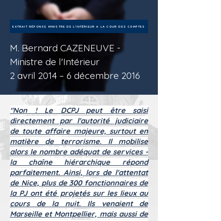
EXTRAIT RÉPONSE MINISTRE DE L'INTÉRIEUR A LA COUR DES COMPTES
M. Bernard CAZENEUVE -
Ministre de l'Intérieur
2
avril
2014
–
6
décembre
2016
"Non ! Le DCPJ peut être saisi
directement par l'autorité judiciaire
de toute affaire majeure, surtout en
matière de terrorisme. Il mobilise
alors le nombre adéquat de services -
la chaîne hiérarchique répond
parfaitement. Ainsi, lors de l'attentat
de Nice, plus de 300 fonctionnaires de
la PJ ont été projetés sur les lieux au
cours de la nuit. Ils venaient de
Marseille et Montpellier, mais aussi de