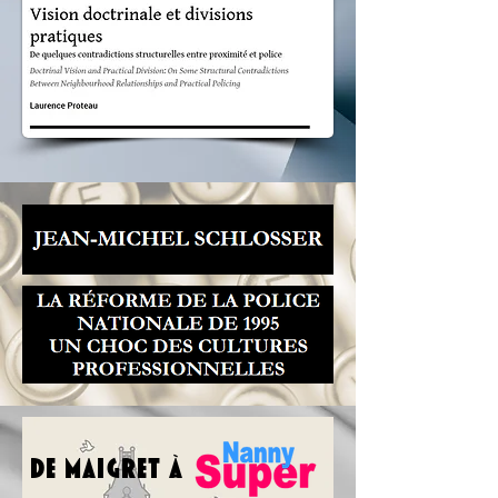
DE MAIGRET
à